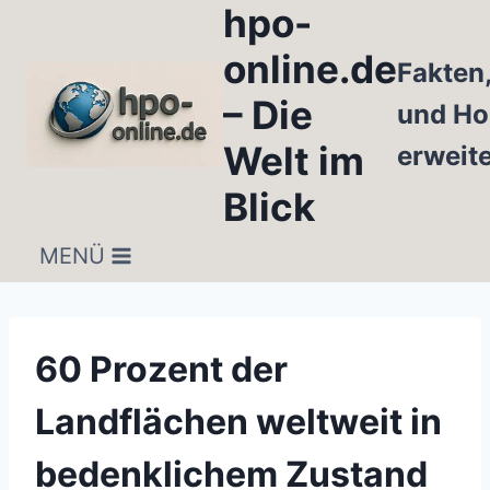
hpo-
Zum
Inhalt
online.de
Fakten
springen
– Die
und Ho
Welt im
erweit
Blick
MENÜ
60 Prozent der
Landflächen weltweit in
bedenklichem Zustand