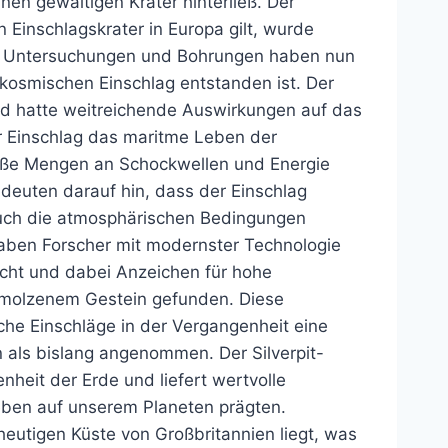
nen gewaltigen Krater hinterließ. Der
en Einschlagskrater in Europa gilt, wurde
he Untersuchungen und Bohrungen haben nun
n kosmischen Einschlag entstanden ist. Der
und hatte weitreichende Auswirkungen auf das
r Einschlag das maritme Leben der
roße Mengen an Schockwellen und Energie
 deuten darauf hin, dass der Einschlag
auch die atmosphärischen Bedingungen
haben Forscher mit modernster Technologie
ucht und dabei Anzeichen für hohe
molzenem Gestein gefunden. Diese
he Einschläge in der Vergangenheit eine
n als bislang angenommen. Der Silverpit-
enheit der Erde und liefert wertvolle
eben auf unserem Planeten prägten.
eutigen Küste von Großbritannien liegt, was