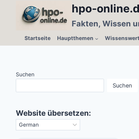
Zum
hpo-online.d
Inhalt
springen
Fakten, Wissen u
Startseite
Hauptthemen
Wissenswer
Suchen
Suchen
Website übersetzen: