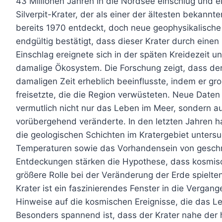
43 Millionen Jahren in die Nordsee einschlug und ei
Silverpit-Krater, der als einer der ältesten bekannt
bereits 1970 entdeckt, doch neue geophysikalisc
endgültig bestätigt, dass dieser Krater durch eine
Einschlag ereignete sich in der späten Kreidezeit 
damalige Ökosystem. Die Forschung zeigt, dass de
damaligen Zeit erheblich beeinflusste, indem er g
freisetzte, die die Region verwüsteten. Neue Daten
vermutlich nicht nur das Leben im Meer, sondern 
vorübergehend veränderte. In den letzten Jahren 
die geologischen Schichten im Kratergebiet unters
Temperaturen sowie das Vorhandensein von gesch
Entdeckungen stärken die Hypothese, dass kosmisc
größere Rolle bei der Veränderung der Erde spielte
Krater ist ein faszinierendes Fenster in die Vergang
Hinweise auf die kosmischen Ereignisse, die das L
Besonders spannend ist, dass der Krater nahe der h