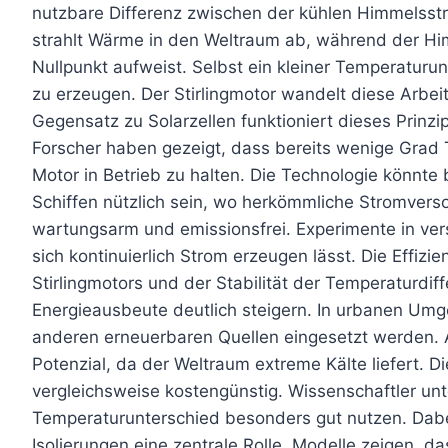
nutzbare Differenz zwischen der kühlen Himmelsstr
strahlt Wärme in den Weltraum ab, während der H
Nullpunkt aufweist. Selbst ein kleiner Temperaturu
zu erzeugen. Der Stirlingmotor wandelt diese Arbei
Gegensatz zu Solarzellen funktioniert dieses Prin
Forscher haben gezeigt, dass bereits wenige Grad
Motor in Betrieb zu halten. Die Technologie könnt
Schiffen nützlich sein, wo herkömmliche Stromversorg
wartungsarm und emissionsfrei. Experimente in ve
sich kontinuierlich Strom erzeugen lässt. Die Effizi
Stirlingmotors und der Stabilität der Temperaturdi
Energieausbeute deutlich steigern. In urbanen U
anderen erneuerbaren Quellen eingesetzt werden. A
Potenzial, da der Weltraum extreme Kälte liefert. 
vergleichsweise kostengünstig. Wissenschaftler unt
Temperaturunterschied besonders gut nutzen. Dabei
Isolierungen eine zentrale Rolle. Modelle zeigen, 