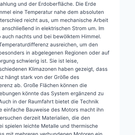
ahlung und der Erdoberfläche. Die Erde
immel eine Temperatur nahe dem absoluten
nterschied reicht aus, um mechanische Arbeit
t anschließend in elektrischen Strom um. Im
zip auch nachts und bei bewölktem Himmel.
 Temperaturdifferenz ausreichen, um den
e besonders in abgelegenen Regionen oder auf
ung schwierig ist. Sie ist leise,
rschiedenen Klimazonen haben gezeigt, dass
enz hängt stark von der Größe des
fferenz ab. Große Flächen können die
mgebungen könnte das System ergänzend zu
uch in der Raumfahrt bietet die Technik
Die einfache Bauweise des Motors macht ihn
ersuchen derzeit Materialien, die den
 spielen leichte Metalle und thermische
dass mit mehreren verbundenen Motoren ein