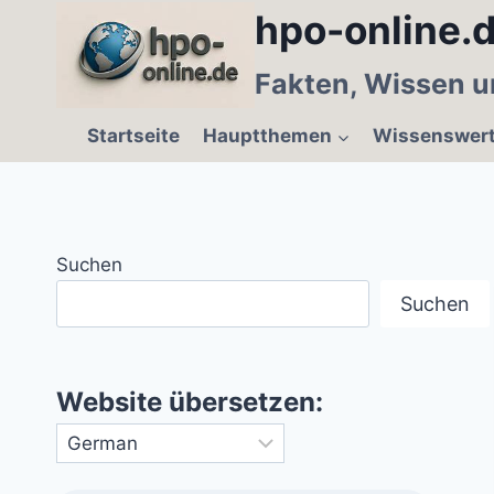
Zum
hpo-online.d
Inhalt
springen
Fakten, Wissen u
Startseite
Hauptthemen
Wissenswer
Suchen
Suchen
Website übersetzen: