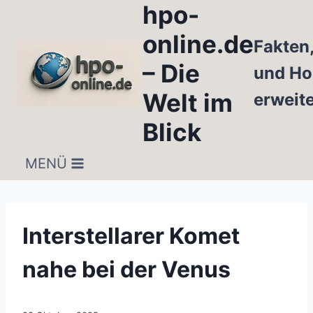
hpo-
Zum
Inhalt
online.de
Fakten
springen
– Die
und Ho
Welt im
erweit
Blick
MENÜ
Interstellarer Komet
nahe bei der Venus