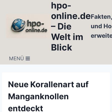
hpo-
Zum
Inhalt
online.de
Fakten
springen
– Die
und Ho
Welt im
erweit
Blick
MENÜ
Neue Korallenart auf
Manganknollen
entdeckt