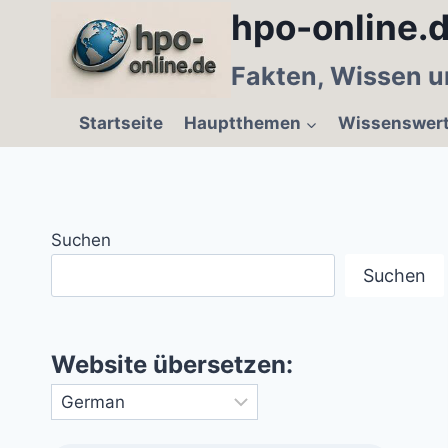
Zum
hpo-online.d
Inhalt
springen
Fakten, Wissen u
Startseite
Hauptthemen
Wissenswer
Suchen
Suchen
Website übersetzen: