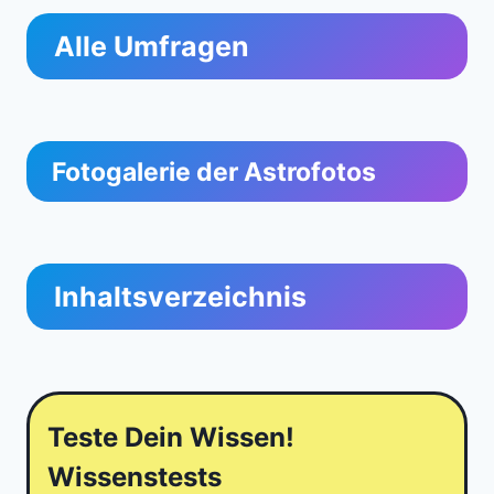
Alle Umfragen
Fotogalerie der Astrofotos
Inhaltsverzeichnis
Teste Dein Wissen!
Wissenstests