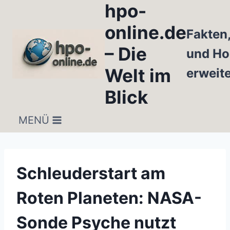
hpo-
Zum
Inhalt
online.de
Fakten
springen
– Die
und Ho
Welt im
erweit
Blick
MENÜ
Schleuderstart am
Roten Planeten: NASA-
Sonde Psyche nutzt