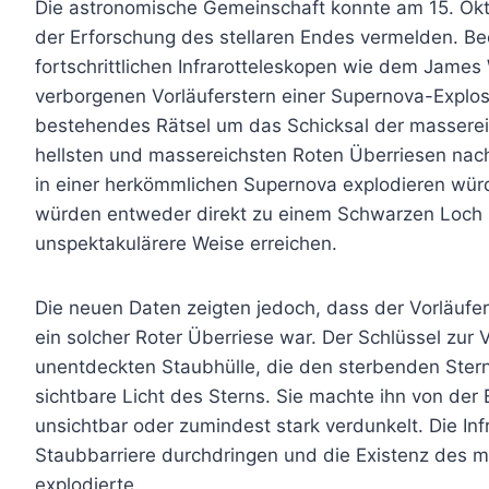
Die astronomische Gemeinschaft konnte am 15. Okt
der Erforschung des stellaren Endes vermelden. B
fortschrittlichen Infrarotteleskopen wie dem Jame
verborgenen Vorläuferstern einer Supernova-Explos
bestehendes Rätsel um das Schicksal der masserei
hellsten und massereichsten Roten Überriesen nac
in einer herkömmlichen Supernova explodieren wür
würden entweder direkt zu einem Schwarzen Loch k
unspektakulärere Weise erreichen.
Die neuen Daten zeigten jedoch, dass der Vorläufe
ein solcher Roter Überriese war. Der Schlüssel zur V
unentdeckten Staubhülle, die den sterbenden Ster
sichtbare Licht des Sterns. Sie machte ihn von der
unsichtbar oder zumindest stark verdunkelt. Die I
Staubbarriere durchdringen und die Existenz des m
explodierte.