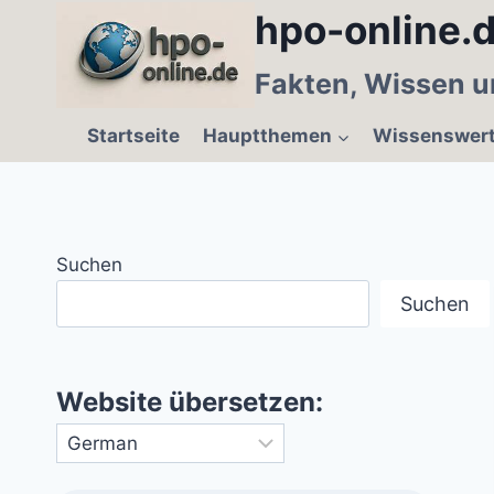
Zum
hpo-online.d
Inhalt
springen
Fakten, Wissen u
Startseite
Hauptthemen
Wissenswer
Suchen
Suchen
Website übersetzen: