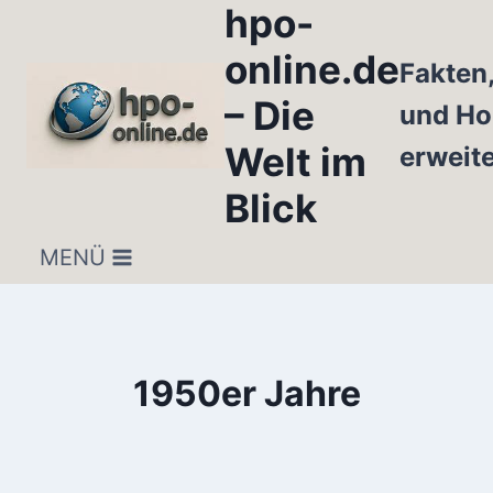
hpo-
Zum
Inhalt
online.de
Fakten
springen
– Die
und Ho
Welt im
erweit
Blick
MENÜ
1950er Jahre