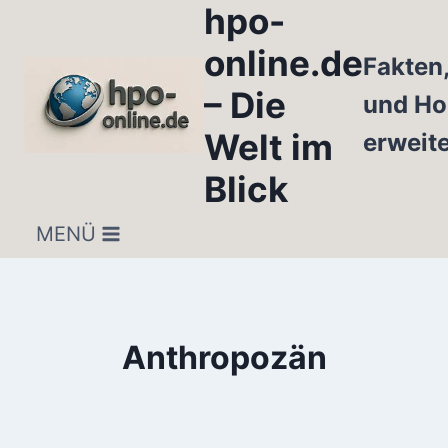
hpo-
Zum
Inhalt
online.de
Fakten
springen
– Die
und Ho
Welt im
erweit
Blick
MENÜ
Anthropozän