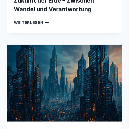
Zukunft der Erde – Zwischen
Wandel und Verantwortung
ZUKUNFT
WEITERLESEN
DER
ERDE
–
ZWISCHEN
WANDEL
UND
VERANTWORTUNG