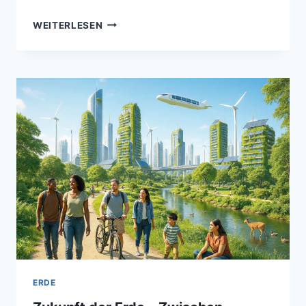
METEOROLOGISCHE
WEITERLESEN
EXTREME
–
EINE
ANALYSE
HISTORISCHER
WETTERANOMALIEN
ERDE