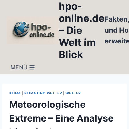
hpo-
Zum
Inhalt
online.de
Fakten
springen
– Die
und Ho
Welt im
erweit
Blick
MENÜ
KLIMA
|
KLIMA UND WETTER
|
WETTER
Meteorologische
Extreme – Eine Analyse