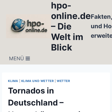
hpo-
Zum
Inhalt
online.de
Fakten
springen
– Die
und Ho
Welt im
erweit
Blick
MENÜ
KLIMA
|
KLIMA UND WETTER
|
WETTER
Tornados in
Deutschland –