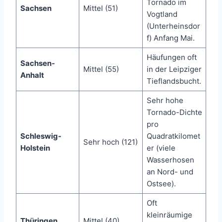
Tornado im
Sachsen
Mittel (51)
Vogtland
(Unterheinsdor
f) Anfang Mai.
Häufungen oft
Sachsen-
Mittel (55)
in der Leipziger
Anhalt
Tieflandsbucht.
Sehr hohe
Tornado-Dichte
pro
Schleswig-
Quadratkilomet
Sehr hoch (121)
Holstein
er (viele
Wasserhosen
an Nord- und
Ostsee).
Oft
kleinräumige
Thüringen
Mittel (40)