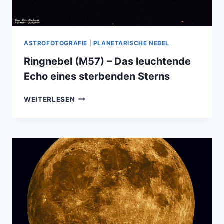
ASTROFOTOGRAFIE
|
PLANETARISCHE NEBEL
Ringnebel (M57) – Das leuchtende
Echo eines sterbenden Sterns
RINGNEBEL
WEITERLESEN
(M57)
–
DAS
LEUCHTENDE
ECHO
EINES
STERBENDEN
STERNS