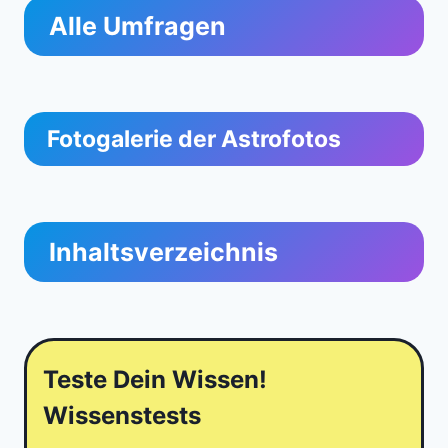
Alle Umfragen
Fotogalerie der Astrofotos
Inhaltsverzeichnis
Teste Dein Wissen!
Wissenstests