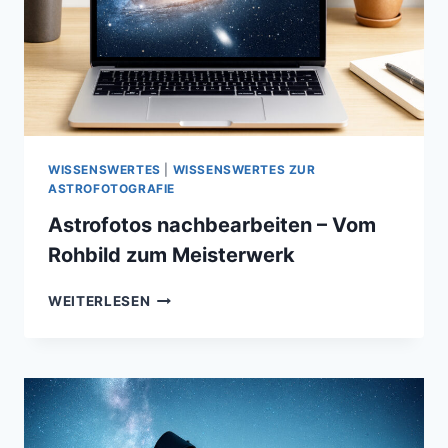
WISSENSWERTES
|
WISSENSWERTES ZUR
ASTROFOTOGRAFIE
Astrofotos nachbearbeiten – Vom
Rohbild zum Meisterwerk
ASTROFOTOS
WEITERLESEN
NACHBEARBEITEN
–
VOM
ROHBILD
ZUM
MEISTERWERK