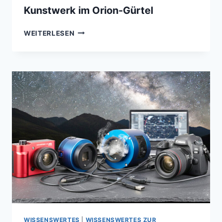
Kunstwerk im Orion-Gürtel
PFERDEKOPFNEBEL
WEITERLESEN
(B33),
FLAMMENNEBEL
(NGC
2024),–
IC
434
UND
ALNITAK
–
EIN
KOSMISCHES
KUNSTWERK
IM
ORION-
GÜRTEL
WISSENSWERTES
|
WISSENSWERTES ZUR