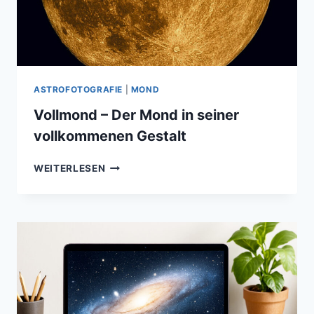
ASTROFOTOGRAFIE
|
MOND
Vollmond – Der Mond in seiner
vollkommenen Gestalt
VOLLMOND
WEITERLESEN
–
DER
MOND
IN
SEINER
VOLLKOMMENEN
GESTALT