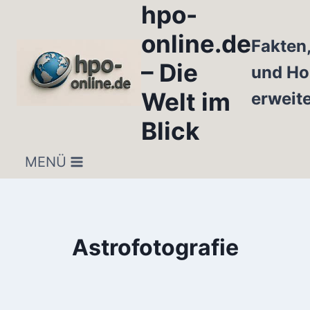
hpo-
Zum
Inhalt
online.de
Fakten
springen
– Die
und Ho
Welt im
erweit
Blick
MENÜ
Astrofotografie