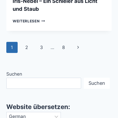
Iris-Nebel – Ein Schleier aus Licht
und Staub
IRIS-
WEITERLESEN
NEBEL
–
EIN
SCHLEIER
Seitennavigation
Nächste
1
2
3
…
8
AUS
LICHT
Seite
UND
STAUB
Suchen
Suchen
Website übersetzen: