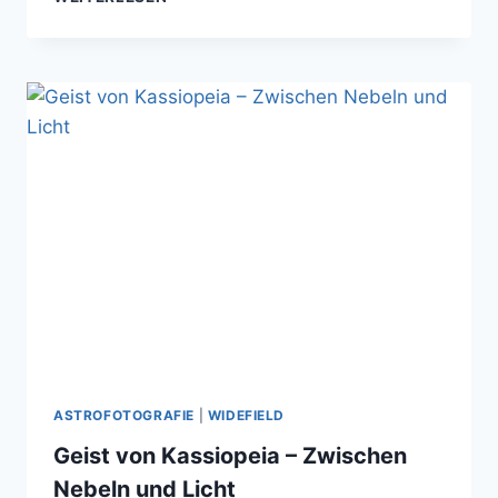
81
–
DIE
BODES
GALAXIE
–
EIN
STERNENMEER
ZUM
STAUNEN
ASTROFOTOGRAFIE
|
WIDEFIELD
Geist von Kassiopeia – Zwischen
Nebeln und Licht