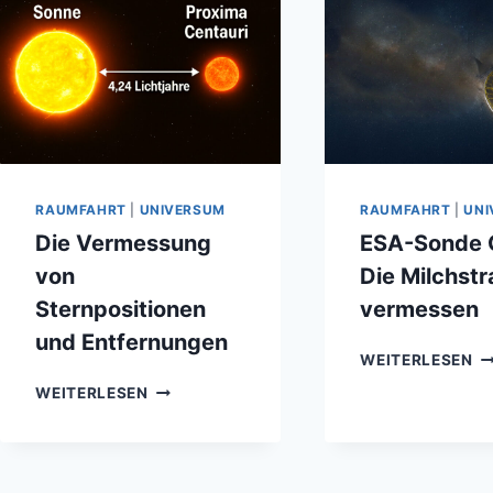
RAUMFAHRT
|
UNIVERSUM
RAUMFAHRT
|
UNI
Die Vermessung
ESA-Sonde G
von
Die Milchst
Sternpositionen
vermessen
und Entfernungen
ES
WEITERLESEN
S
DIE
WEITERLESEN
GA
VERMESSUNG
–
VON
DI
STERNPOSITIONEN
MI
UND