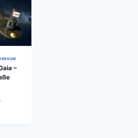
VERSUM
aia –
raße
A-
ONDE
IA
E
LCHSTRASSE V