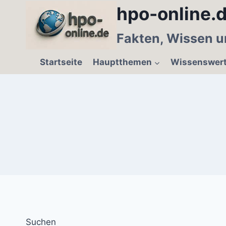
Zum
hpo-online.d
Inhalt
springen
Fakten, Wissen u
Startseite
Hauptthemen
Wissenswer
Suchen