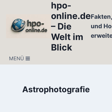
hpo-
Zum
Inhalt
online.de
Fakten
springen
– Die
und Ho
Welt im
erweit
Blick
MENÜ
Astrophotografie