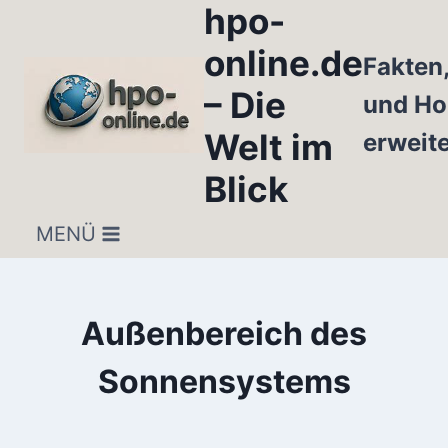
hpo-
Zum
Inhalt
online.de
Fakten
springen
– Die
und Ho
Welt im
erweit
Blick
MENÜ
Außenbereich des
Sonnensystems