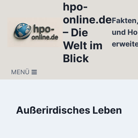
hpo-
Zum
Inhalt
online.de
Fakten
springen
– Die
und Ho
Welt im
erweit
Blick
MENÜ
Außerirdisches Leben