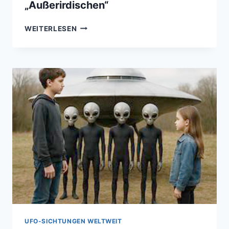
„Außerirdischen“
ANATOMIE
WEITERLESEN
DER
BEGEGNUNG
–
KLASSIFIZIERUNG
DER
GEMELDETEN
„AUSSERIRDISCHEN“
UFO-SICHTUNGEN WELTWEIT