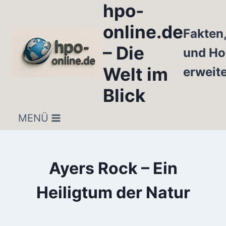
hpo-
Zum
Inhalt
online.de
Fakten
springen
– Die
und Ho
Welt im
erweit
Blick
MENÜ
Ayers Rock – Ein
Heiligtum der Natur