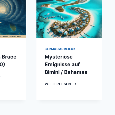
BERMUDADREIECK
n Bruce
Mysteriöse
0)
Ereignisse auf
Bimini / Bahamas
ER
LUG
MYSTERIÖSE
WEITERLESEN
ON
EREIGNISSE
RUCE
AUF
ERNON
BIMINI
970)
/
BAHAMAS