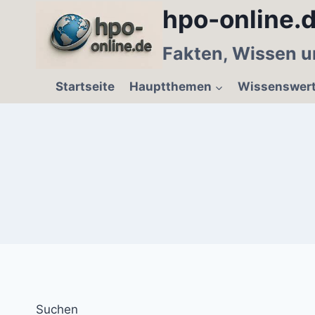
Zum
hpo-online.d
Inhalt
springen
Fakten, Wissen u
Startseite
Hauptthemen
Wissenswer
Suchen