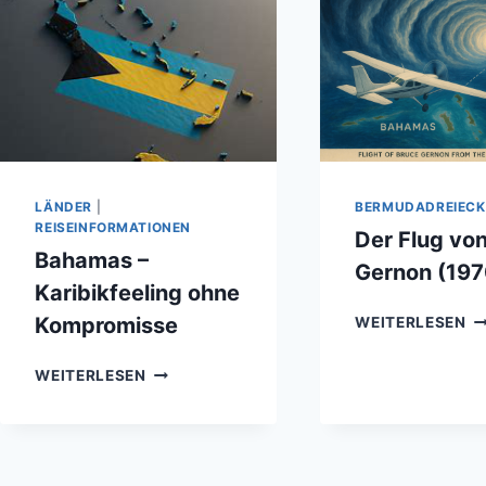
LÄNDER
|
BERMUDADREIECK
REISEINFORMATIONEN
Der Flug vo
Bahamas –
Gernon (197
Karibikfeeling ohne
D
Kompromisse
WEITERLESEN
F
V
BAHAMAS
WEITERLESEN
B
–
G
KARIBIKFEELING
(1
OHNE
KOMPROMISSE