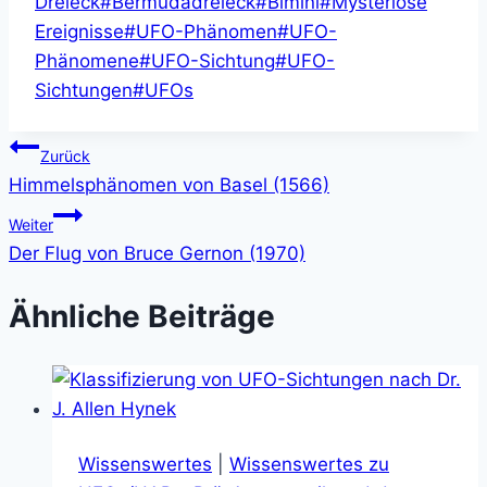
Dreieck
#
Bermudadreieck
#
Bimini
#
Mysteriöse
Ereignisse
#
UFO-Phänomen
#
UFO-
Phänomene
#
UFO-Sichtung
#
UFO-
Sichtungen
#
UFOs
Beitragsnavigation
Zurück
Himmelsphänomen von Basel (1566)
Weiter
Der Flug von Bruce Gernon (1970)
Ähnliche Beiträge
Wissenswertes
|
Wissenswertes zu