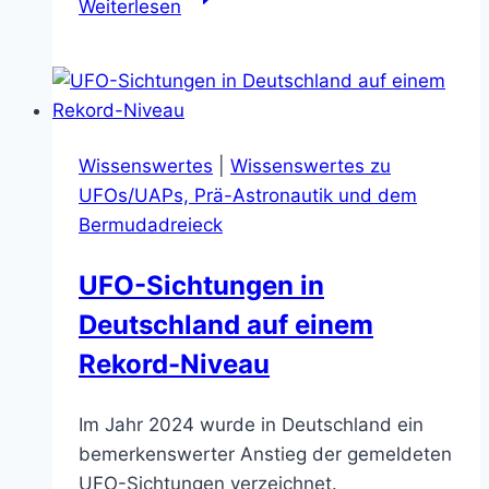
Weiterlesen
Entführung
des
Charles
Hickson
durch
Wissenswertes
|
Wissenswertes zu
Aliens
UFOs/UAPs, Prä-Astronautik und dem
(1973)
Bermudadreieck
UFO-Sichtungen in
Deutschland auf einem
Rekord-Niveau
Im Jahr 2024 wurde in Deutschland ein
bemerkenswerter Anstieg der gemeldeten
UFO-Sichtungen verzeichnet.