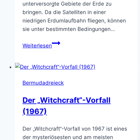
unterversorgte Gebiete der Erde zu
bringen. Da die Satelliten in einer
niedrigen Erdumlaufbahn fliegen, können
sie unter bestimmten Bedingungen…
Werden
Weiterlesen
Starlink-
Satelliten
oft
mit
Bermudadreieck
UFOs
verwechselt?
Der „Witchcraft“-Vorfall
(1967)
Der „Witchcraft“-Vorfall von 1967 ist eines
der mysteriösesten und am meisten