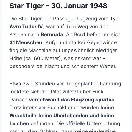
Star Tiger – 30. Januar 1948
Die Star Tiger, ein Passagierflugzeug vom Typ
Avro Tudor IV
, war auf dem Weg von den
Azoren nach
Bermuda
. An Bord befanden sich
31 Menschen
. Aufgrund starker Gegenwinde
flog die Maschine auf ungewöhnlich niedriger
Höhe (ca. 600 Meter), was riskant war –
besonders bei Nacht und schlechtem Wetter.
Etwa zwei Stunden vor der geplanten Landung
meldete sich der Pilot zuletzt über Funk.
Danach
verschwand das Flugzeug spurlos
.
Trotz intensiver Suchaktionen wurden
keine
Wrackteile, keine Überlebenden und keine
Leichen
gefunden. Die offizielle Untersuchung
kam zu dem Schluss, dass
keine eindeutige