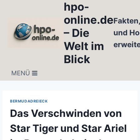
hpo-
Zum
Inhalt
online.de
Fakten
springen
– Die
und Ho
Welt im
erweit
Blick
MENÜ
BERMUDADREIECK
Das Verschwinden von
Star Tiger und Star Ariel