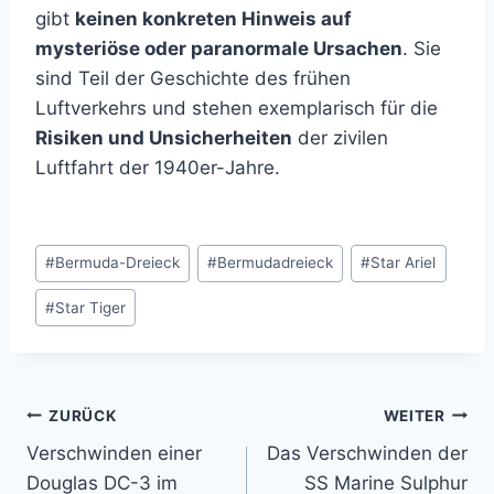
gibt
keinen konkreten Hinweis auf
mysteriöse oder paranormale Ursachen
. Sie
sind Teil der Geschichte des frühen
Luftverkehrs und stehen exemplarisch für die
Risiken und Unsicherheiten
der zivilen
Luftfahrt der 1940er-Jahre.
Schlagworte:
#
Bermuda-Dreieck
#
Bermudadreieck
#
Star Ariel
#
Star Tiger
Beitragsnavigation
ZURÜCK
WEITER
Verschwinden einer
Das Verschwinden der
Douglas DC-3 im
SS Marine Sulphur