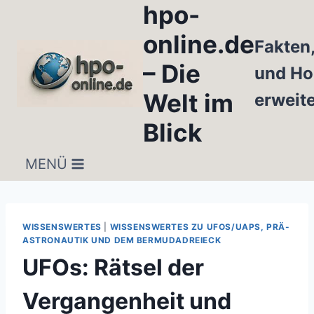
hpo-
Zum
Inhalt
online.de
Fakten
springen
– Die
und Ho
Welt im
erweit
Blick
MENÜ
WISSENSWERTES
|
WISSENSWERTES ZU UFOS/UAPS, PRÄ-
ASTRONAUTIK UND DEM BERMUDADREIECK
UFOs: Rätsel der
Vergangenheit und