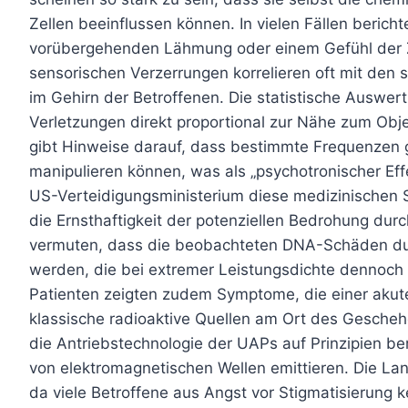
Zellen beeinflussen können. In vielen Fällen beric
vorübergehenden Lähmung oder einem Gefühl der 
sensorischen Verzerrungen korrelieren oft mit den s
im Gehirn der Betroffenen. Die statistische Auswer
Verletzungen direkt proportional zur Nähe zum Obje
gibt Hinweise darauf, dass bestimmte Frequenzen 
manipulieren können, was als „psychotronischer Eff
US-Verteidigungsministerium diese medizinischen S
die Ernsthaftigkeit der potenziellen Bedrohung du
vermuten, dass die beobachteten DNA-Schäden durc
werden, die bei extremer Leistungsdichte dennoch bi
Patienten zeigten zudem Symptome, die einer akut
klassische radioaktive Quellen am Ort des Geschehe
die Antriebstechnologie der UAPs auf Prinzipien b
von elektromagnetischen Wellen emittieren. Die La
da viele Betroffene aus Angst vor Stigmatisierung