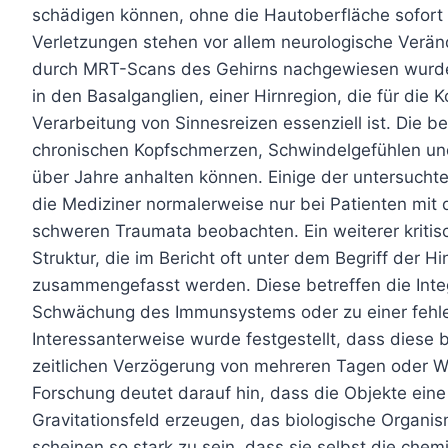
schädigen können, ohne die Hautoberfläche sofort
Verletzungen stehen vor allem neurologische Verän
durch MRT-Scans des Gehirns nachgewiesen wurden
in den Basalganglien, einer Hirnregion, die für di
Verarbeitung von Sinnesreizen essenziell ist. Die b
chronischen Kopfschmerzen, Schwindelgefühlen un
über Jahre anhalten können. Einige der untersucht
die Mediziner normalerweise nur bei Patienten mi
schweren Traumata beobachten. Ein weiterer kritisc
Struktur, die im Bericht oft unter dem Begriff der 
zusammengefasst werden. Diese betreffen die Inte
Schwächung des Immunsystems oder zu einer fehler
Interessanterweise wurde festgestellt, dass diese bi
zeitlichen Verzögerung von mehreren Tagen oder 
Forschung deutet darauf hin, dass die Objekte eine
Gravitationsfeld erzeugen, das biologische Organis
scheinen so stark zu sein, dass sie selbst die che