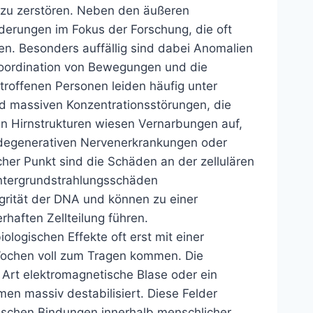
 zu zerstören. Neben den äußeren
derungen im Fokus der Forschung, die oft
. Besonders auffällig sind dabei Anomalien
e Koordination von Bewegungen und die
etroffenen Personen leiden häufig unter
d massiven Konzentrationsstörungen, die
en Hirnstrukturen wiesen Vernarbungen auf,
t degenerativen Nervenerkrankungen oder
her Punkt sind die Schäden an der zellulären
Hintergrundstrahlungsschäden
grität der DNA und können zu einer
haften Zellteilung führen.
ologischen Effekte oft erst mit einer
Wochen voll zum Tragen kommen. Die
 Art elektromagnetische Blase oder ein
men massiv destabilisiert. Diese Felder
mischen Bindungen innerhalb menschlicher