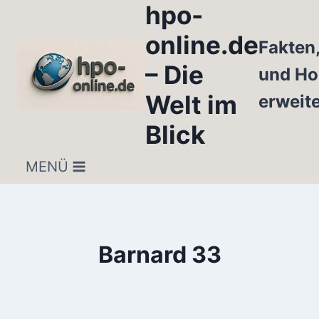
hpo-
Zum
Inhalt
online.de
Fakten
springen
– Die
und Ho
Welt im
erweit
Blick
MENÜ
Barnard 33