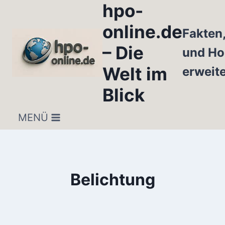
hpo-
Zum
Inhalt
online.de
Fakten
springen
– Die
und Ho
Welt im
erweit
Blick
MENÜ
Belichtung