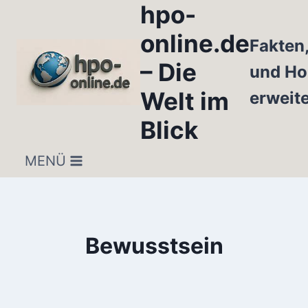
hpo-
Zum
Inhalt
online.de
Fakten
springen
– Die
und Ho
Welt im
erweit
Blick
MENÜ
Bewusstsein