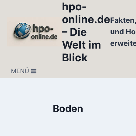
hpo-
Zum
Inhalt
online.de
Fakten
springen
– Die
und Ho
Welt im
erweit
Blick
MENÜ
Boden