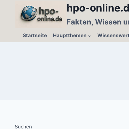
Zum
hpo-online.d
Inhalt
springen
Fakten, Wissen u
Startseite
Hauptthemen
Wissenswer
Suchen