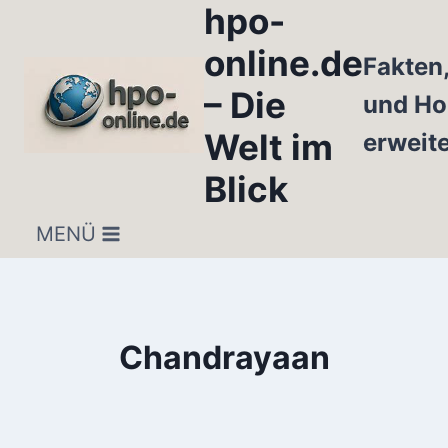
hpo-
Zum
Inhalt
online.de
Fakten
springen
– Die
und Ho
Welt im
erweit
Blick
MENÜ
Chandrayaan