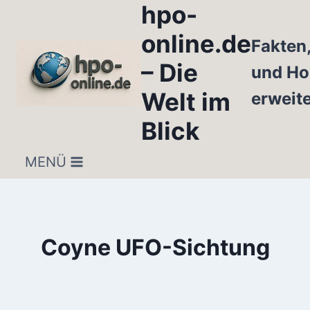
hpo-
Zum
Inhalt
online.de
Fakten
springen
– Die
und Ho
Welt im
erweit
Blick
MENÜ
Coyne UFO-Sichtung