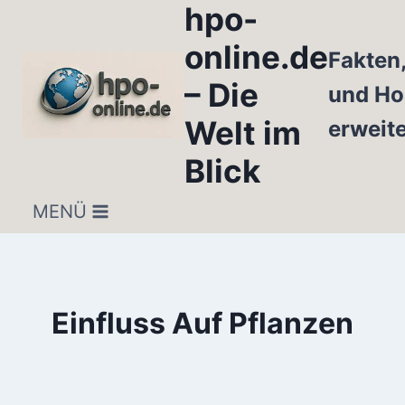
hpo-
Zum
Inhalt
online.de
Fakten
springen
– Die
und Ho
Welt im
erweit
Blick
MENÜ
Einfluss Auf Pflanzen