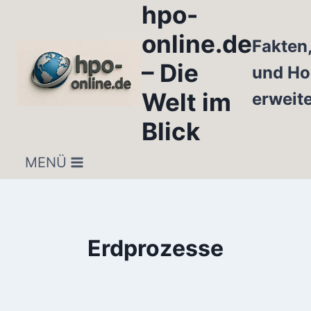
hpo-
Zum
Inhalt
online.de
Fakten
springen
– Die
und Ho
Welt im
erweit
Blick
MENÜ
Erdprozesse