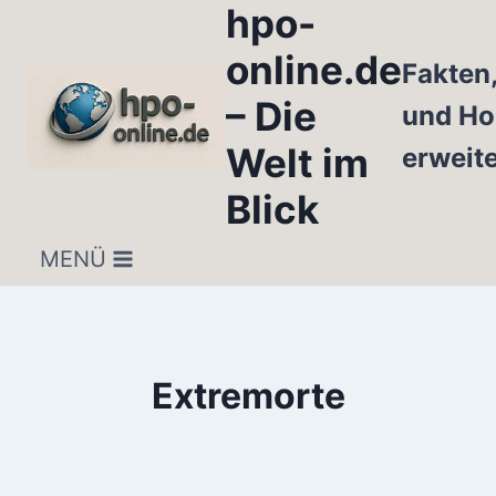
hpo-
Zum
Inhalt
online.de
Fakten
springen
– Die
und Ho
Welt im
erweit
Blick
MENÜ
Extremorte