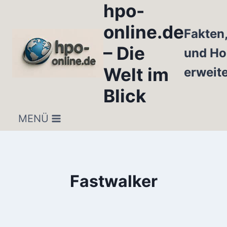
hpo-
Zum
Inhalt
online.de
Fakten
springen
– Die
und Ho
Welt im
erweit
Blick
MENÜ
Fastwalker