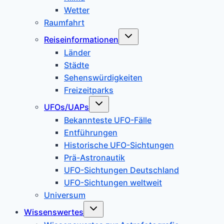
Wetter
Raumfahrt
Untermenü
Reiseinformationen
umschalten
Länder
Städte
Sehenswürdigkeiten
Freizeitparks
Untermenü
UFOs/UAPs
umschalten
Bekannteste UFO-Fälle
Entführungen
Historische UFO-Sichtungen
Prä-Astronautik
UFO-Sichtungen Deutschland
UFO-Sichtungen weltweit
Universum
Untermenü
Wissenswertes
umschalten