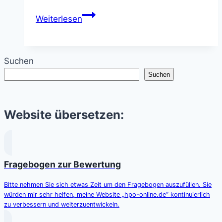
Das
Weiterlesen
Verschwinden
des
Frachters
Suchen
SS
Suchen
Cotopaxi
im
Bermudadreieck
Website übersetzen:
(1925)
Fragebogen zur Bewertung
Bitte nehmen Sie sich etwas Zeit um den Fragebogen auszufüllen. Sie
würden mir sehr helfen, meine Website „hpo-online.de“ kontinuierlich
zu verbessern und weiterzuentwickeln.