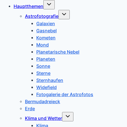
Untermenü
Hauptthemen
umschalten
Untermenü
Astrofotografie
umschalten
Galaxien
Gasnebel
Kometen
Mond
Planetarische Nebel
Planeten
Sonne
Sterne
Sternhaufen
Widefield
Fotogalerie der Astrofotos
Bermudadreieck
Erde
Untermenü
Klima und Wetter
umschalten
Klima