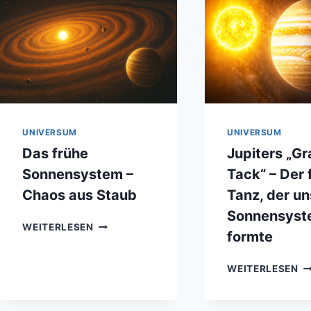
UNIVERSUM
UNIVERSUM
Das frühe
Jupiters „G
Sonnensystem –
Tack“ – Der 
Chaos aus Staub
Tanz, der un
Sonnensys
DAS
WEITERLESEN
formte
FRÜHE
SONNENSYSTEM
JU
–
WEITERLESEN
„
CHAOS
TA
AUS
–