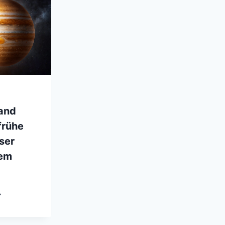
rand
frühe
ser
tem
PITERS
GRAND
CK“