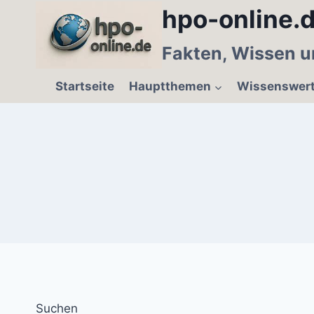
Zum
hpo-online.d
Inhalt
springen
Fakten, Wissen u
Startseite
Hauptthemen
Wissenswer
Suchen