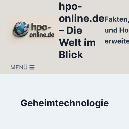
hpo-
Zum
Inhalt
online.de
Fakten
springen
– Die
und Ho
Welt im
erweit
Blick
MENÜ
Geheimtechnologie