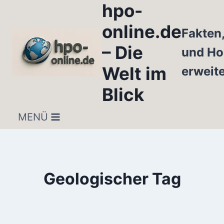
hpo-
Zum
Inhalt
online.de
Fakten
springen
– Die
und Ho
Welt im
erweit
Blick
MENÜ
Geologischer Tag