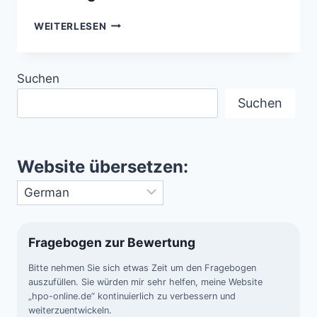
DIE
WEITERLESEN
ERDGESCHICHTE
IN
24
Suchen
STUNDEN
–
Suchen
DIE
GESCHICHTE
DER
ERDE
Website übersetzen:
IN
EINEM
ATEMZUG
Fragebogen zur Bewertung
Bitte nehmen Sie sich etwas Zeit um den Fragebogen
auszufüllen. Sie würden mir sehr helfen, meine Website
„hpo-online.de“ kontinuierlich zu verbessern und
weiterzuentwickeln.