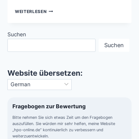
JUPITERS
WEITERLESEN
„GRAND
TACK“
–
Suchen
DER
FRÜHE
Suchen
TANZ,
DER
UNSER
SONNENSYSTEM
Website übersetzen:
FORMTE
Fragebogen zur Bewertung
Bitte nehmen Sie sich etwas Zeit um den Fragebogen
auszufüllen. Sie würden mir sehr helfen, meine Website
„hpo-online.de“ kontinuierlich zu verbessern und
weiterzuentwickeln.