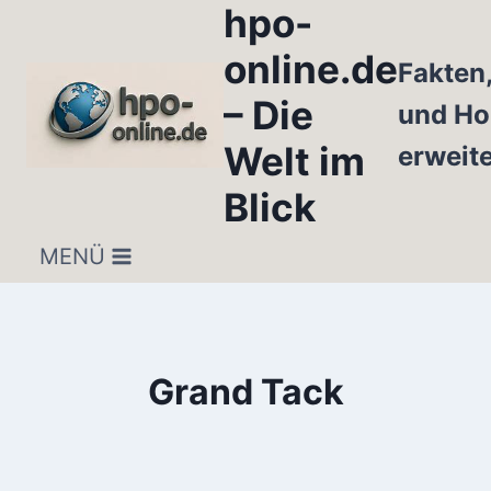
hpo-
Zum
Inhalt
online.de
Fakten
springen
– Die
und Ho
Welt im
erweit
Blick
MENÜ
Grand Tack