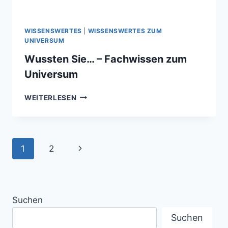
WISSENSWERTES
|
WISSENSWERTES ZUM
UNIVERSUM
Wussten Sie… – Fachwissen zum
Universum
WUSSTEN
WEITERLESEN
SIE…
–
FACHWISSEN
ZUM
Seitennavigation
Nächste
1
2
UNIVERSUM
Seite
Suchen
Suchen