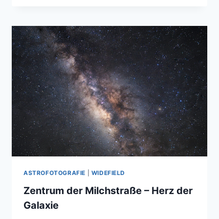
DEHNT
SICH
–
RAUM
SELBST
WÄCHST
UNAUFHÖRLICH
ASTROFOTOGRAFIE
|
WIDEFIELD
Zentrum der Milchstraße – Herz der
Galaxie