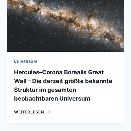
7
MILLIARDEN
JAHREN)
UNIVERSUM
Hercules–Corona Borealis Great
Wall – Die derzeit größte bekannte
Struktur im gesamten
beobachtbaren Universum
HERCULES–
WEITERLESEN
CORONA
BOREALIS
GREAT