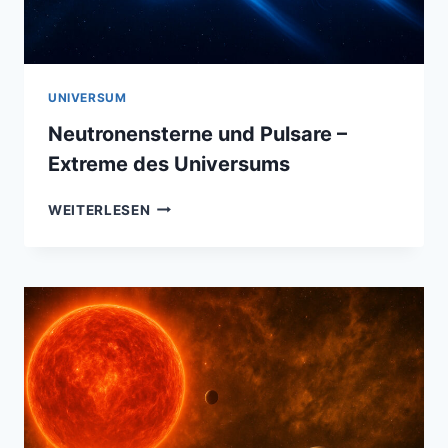
UNIVERSUM
Neutronensterne und Pulsare –
Extreme des Universums
NEUTRONENSTERNE
WEITERLESEN
UND
PULSARE
–
EXTREME
DES
UNIVERSUMS