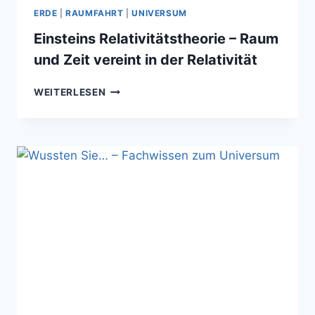
ERDE
|
RAUMFAHRT
|
UNIVERSUM
Einsteins Relativitätstheorie – Raum
und Zeit vereint in der Relativität
EINSTEINS
WEITERLESEN
RELATIVITÄTSTHEORIE
–
RAUM
UND
ZEIT
VEREINT
IN
DER
RELATIVITÄT