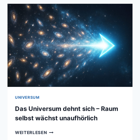
WALL
–
DIE
DERZEIT
GRÖSSTE B
EKANNTE S
TRUKTUR I
M G
ESAMTEN B
EOBACHTBAREN U
NIVERSUM
UNIVERSUM
Das Universum dehnt sich – Raum
selbst wächst unaufhörlich
DAS
WEITERLESEN
UNIVERSUM