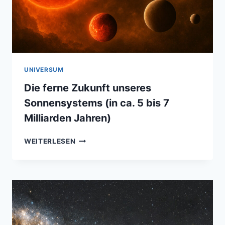
UNIVERSUM
Die ferne Zukunft unseres
Sonnensystems (in ca. 5 bis 7
Milliarden Jahren)
DIE
WEITERLESEN
FERNE
ZUKUNFT
UNSERES
SONNENSYSTEMS
(IN
CA.
5
BIS