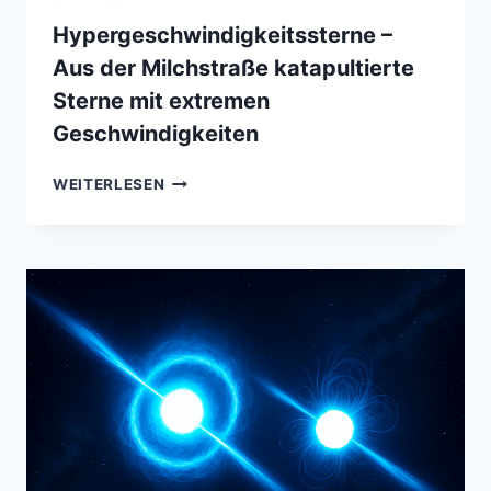
Hypergeschwindigkeitssterne –
Aus der Milchstraße katapultierte
Sterne mit extremen
Geschwindigkeiten
HYPERGESCHWINDIGKEITSSTERNE
WEITERLESEN
–
AUS
DER
MILCHSTRASSE K
ATAPULTIERTE S
TERNE M
IT E
XTREMEN G
ESCHWINDIGKEITEN