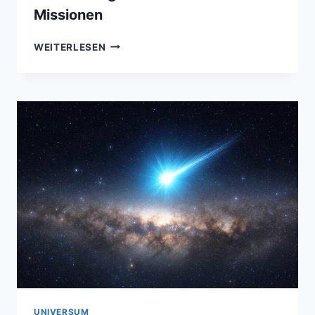
Missionen
BISHERIGE
WEITERLESEN
ERFORSCHUNG
DER
JUPITERMONDE
–
VON
DER
ENTDECKUNG
ZU
MODERNEN
MISSIONEN
UNIVERSUM