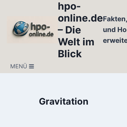
hpo-
Zum
Inhalt
online.de
Fakten
springen
– Die
und Ho
Welt im
erweit
Blick
MENÜ
Gravitation