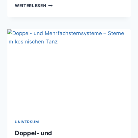
ZENTRUM
WEITERLESEN
DER
MILCHSTRASSE –
H
ERZ D
ER G
ALAXIE
UNIVERSUM
Doppel- und