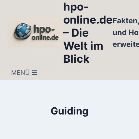
hpo-
Zum
Inhalt
online.de
Fakten
springen
– Die
und Ho
Welt im
erweit
Blick
MENÜ
Guiding