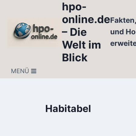
hpo-
Zum
Inhalt
online.de
Fakten
springen
– Die
und Ho
Welt im
erweit
Blick
MENÜ
Habitabel