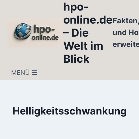
hpo-
Zum
Inhalt
online.de
Fakten
springen
– Die
und Ho
Welt im
erweit
Blick
MENÜ
Helligkeitsschwankung