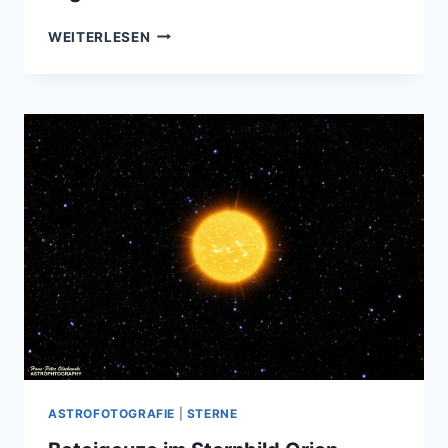
BETEIGEUZE
WEITERLESEN
HAT
EINEN
BEGLEITER
–
BLAUER
STERN
IM
SCHATTEN
EINES
GIGANTEN
ASTROFOTOGRAFIE
|
STERNE