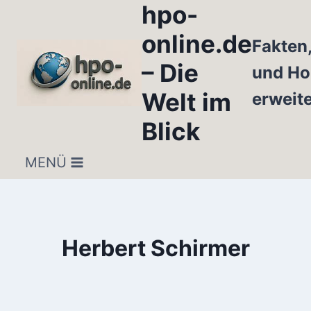
hpo-
Zum
Inhalt
online.de
Fakten
springen
– Die
und Ho
Welt im
erweit
Blick
MENÜ
Herbert Schirmer