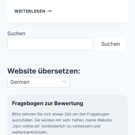
ENTFÜHRUNG
WEITERLESEN
VON
HERBERT
SCHIRMER
Suchen
–
POLIZIST
Suchen
MELDET
ENTFÜHRUNG
DURCH
FREMDE
Website übersetzen:
WESEN
Fragebogen zur Bewertung
Bitte nehmen Sie sich etwas Zeit um den Fragebogen
auszufüllen. Sie würden mir sehr helfen, meine Website
„hpo-online.de“ kontinuierlich zu verbessern und
weiterzuentwickeln.