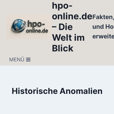
hpo-
Zum
Inhalt
online.de
Fakten
springen
– Die
und Ho
Welt im
erweit
Blick
MENÜ
Historische Anomalien