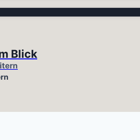
im Blick
itern
ern