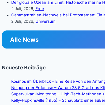
Der globale Ozean am Limit: Historische marine H
2 Juli, 2026,
Erde
Gammastrahlen-Nachweis bei Protosternen: Ein M
2 Juli, 2026,
Universum
Alle News
Neueste Beiträge
Kosmos im Überblick – Eine Reise von den Anfän
Neigung der Erdachse – Warum 23,5 Grad das K
Supervulkan-Monitoring – High-Tech-Methoden z
Kelly-Hopkinsville (1955) – Schauplatz einer auße