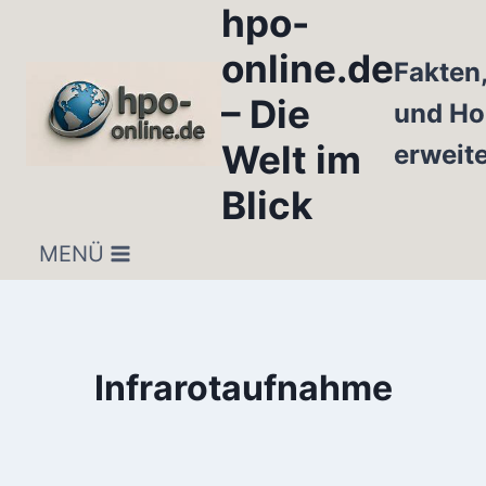
hpo-
Zum
Inhalt
online.de
Fakten
springen
– Die
und Ho
Welt im
erweit
Blick
MENÜ
Infrarotaufnahme