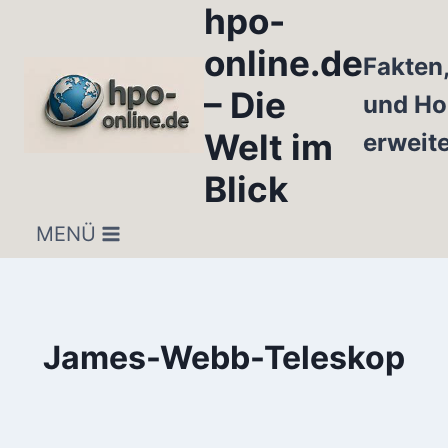
hpo-
Zum
Inhalt
online.de
Fakten
springen
– Die
und Ho
Welt im
erweit
Blick
MENÜ
James-Webb-Teleskop