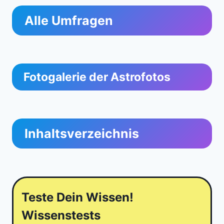
Alle Umfragen
Fotogalerie der Astrofotos
Inhaltsverzeichnis
Teste Dein Wissen!
Wissenstests