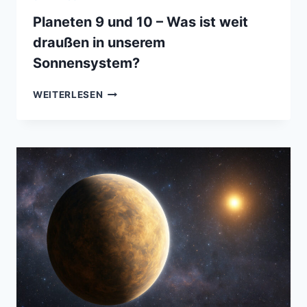
Planeten 9 und 10 – Was ist weit
draußen in unserem
Sonnensystem?
PLANETEN
WEITERLESEN
9
UND
10
–
WAS
IST
WEIT
DRAUSSEN I
N U
NSEREM S
ONNENSYSTEM?