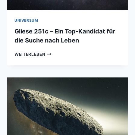
UNIVERSUM
Gliese 251c – Ein Top-Kandidat für
die Suche nach Leben
GLIESE
WEITERLESEN
251C
–
EIN
TOP-
KANDIDAT
FÜR
DIE
SUCHE
NACH
LEBEN