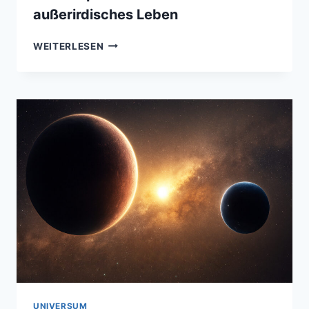
außerirdisches Leben
45
WEITERLESEN
NEUE
HOFFNUNGSTRÄGER
IM
ALL
–
FORSCHER
IDENTIFIZIEREN
VIELVERSPRECHENDE
KANDIDATEN
FÜR
AUSSERIRDISCHES L
EBEN
UNIVERSUM