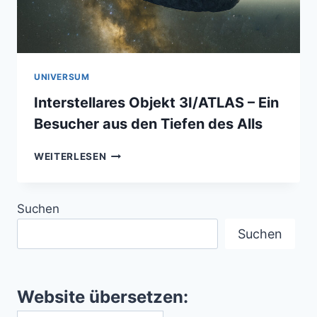
UNIVERSUM
Interstellares Objekt 3I/ATLAS – Ein
Besucher aus den Tiefen des Alls
INTERSTELLARES
WEITERLESEN
OBJEKT
3I/ATLAS
–
Suchen
EIN
BESUCHER
Suchen
AUS
DEN
TIEFEN
DES
Website übersetzen:
ALLS