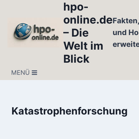
hpo-
Zum
Inhalt
online.de
Fakten
springen
– Die
und Ho
Welt im
erweit
Blick
MENÜ
Katastrophenforschung