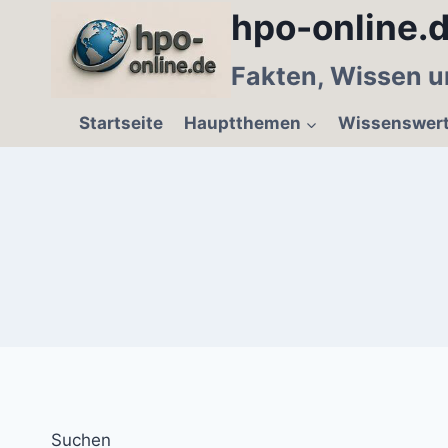
Zum
hpo-online.d
Inhalt
springen
Fakten, Wissen u
Startseite
Hauptthemen
Wissenswer
Suchen