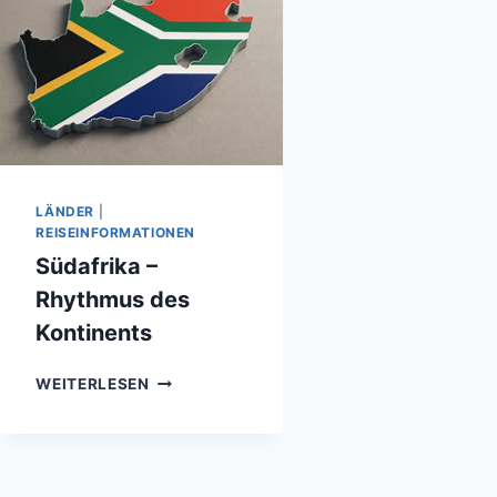
LÄNDER
|
REISEINFORMATIONEN
Südafrika –
Rhythmus des
Kontinents
SÜDAFRIKA
WEITERLESEN
–
RHYTHMUS
DES
KONTINENTS